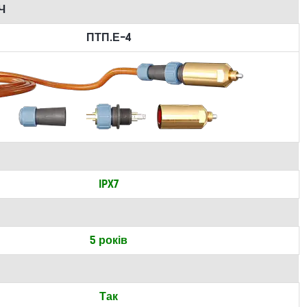
Ч
ПТП.Е-4
IPX7
5 років
Так