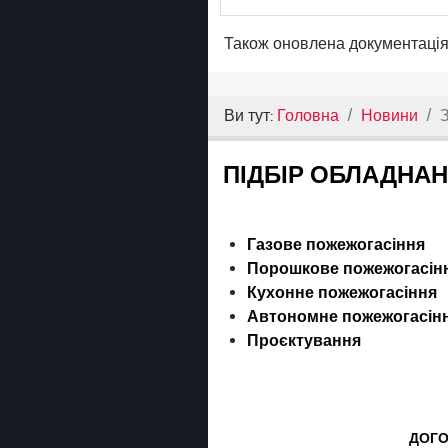
Також оновлена документація 
Ви тут:
Головна
Новини
ПІДБІР ОБЛАДНА
Газове пожежогасіння
Порошкове пожежогасін
Кухонне пожежогасіння
Автономне пожежогасін
Проєктування
ДОГО