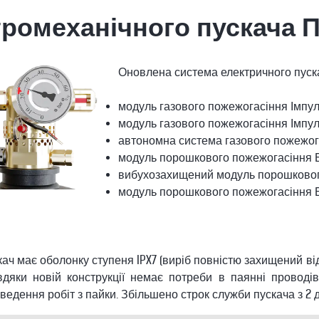
тромеханічного пускача 
Оновлена система електричного пуска
модуль газового пожежогасіння Імпуль
модуль газового пожежогасіння Імпул
автономна система газового пожежо
модуль порошкового пожежогасіння 
вибухозахищений модуль порошковог
модуль порошкового пожежогасіння 
ч має оболонку ступеня IPX7 (виріб повністю захищений від
вдяки новій конструкції немає потреби в паянні проводі
ведення робіт з пайки. Збільшено строк служби пускача з 2 д