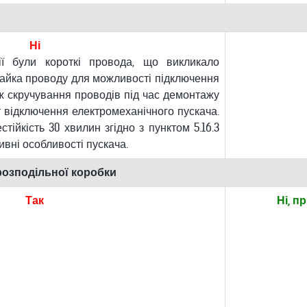
Ні
ії були короткі провода, що викликало
пайка проводу для можливості підключення
ож скручування проводів під час демонтажу
 відключення електромеханічного пускача.
ійкість 30 хвилин згідно з пунктом 5.16.3
ивні особливості пускача.
 розподільної коробки
Так
Ні, п