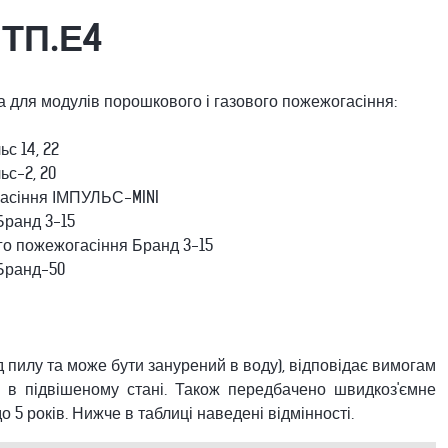
ПТП.Е4
 для модулів порошкового і газового пожежогасіння:
с 14, 22
ьс-2, 20
гасіння ІМПУЛЬС-MINI
Бранд 3-15
о пожежогасіння Бранд 3-15
Бранд-50
 пилу та може бути занурений в воду), відповідає вимогам
в в підвішеному стані. Також передбачено швидкоз'ємне
о 5 років. Нижче в таблиці наведені відмінності.