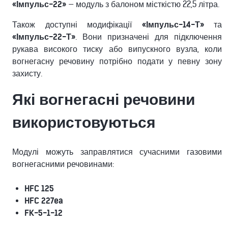
«Імпульс-22»
— модуль з балоном місткістю 22,5 літра.
Також доступні модифікації
«Імпульс-14-Т»
та
«Імпульс-22-Т»
. Вони призначені для підключення
рукава високого тиску або випускного вузла, коли
вогнегасну речовину потрібно подати у певну зону
захисту.
Які вогнегасні речовини
використовуються
Модулі можуть заправлятися сучасними газовими
вогнегасними речовинами:
HFC 125
HFC 227ea
FK-5-1-12